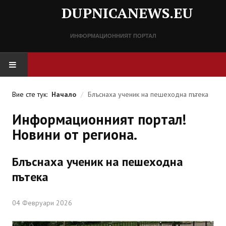
DUPNICANEWS.EU
ИНФОРМАЦИОННИЯТ ПОРТАЛ
НАЧАЛО
Вие сте тук:
Начало
/
Блъснаха ученик на пешеходна пътека
НОВИНИ
Информационният портал!
Новини от региона.
СПРАВОЧНИК
Блъснаха ученик на пешеходна
Разписание
пътека
Важни телефонни номера
04 Февруари 2026
КОНТАКТИ