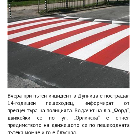
ИНТЕРВЮ
ЗА РЕГИОНА
Бележити дупничани
История
Населени места
ЗАБРАВЕНАТА ДУПНИЦА
СВОБОДНИ РАБОТНИ МЕСТА
Вчера при пътен инцидент в Дупница е пострадал
14-годишен пешеходец, информират от
пресцентъра на полицията. Водачът на л.а. „Форд“,
движейки се по ул. „Орлинска“ е отнел
предимството на движещото се по пешеходната
пътека момче и го е блъснал.