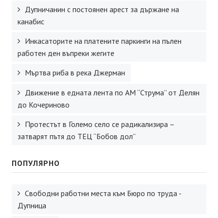
Дупничанин с постоянен арест за държане на
канабис
Инкасаторите на платените паркинги на пълен
работен ден въпреки жегите
Мъртва риба в река Джерман
Движение в едната лента по АМ “Струма” от Делян
до Кочериново
Протестът в Големо село се радикализира –
затварят пътя до ТЕЦ “Бобов дол”
ПОПУЛЯРНО
Свободни работни места към Бюро по труда -
Дупница