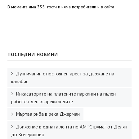
В момента има 335 гости и няма потребители и в сайта
ПОСЛЕДНИ НОВИНИ
Дупничанин с постоянен арест за държане на
канабис
Инкасаторите на платените паркинги на пълен
работен ден въпреки жегите
Мъртва риба в река Джерман
Движение в едната лента по АМ “Струма” от Делян
до Кочериново