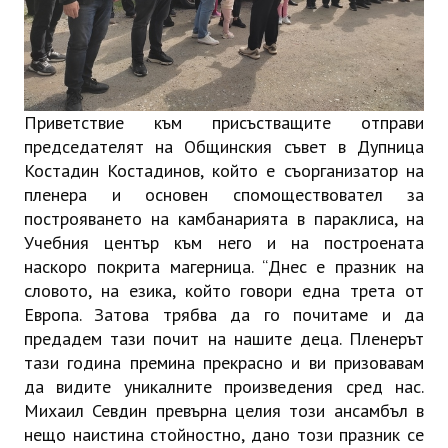
Приветствие към присъстващите отправи
председателят на Общинския съвет в Дупница
Костадин Костадинов, който е съорганизатор на
пленера и основен спомоществовател за
построяването на камбанарията в параклиса, на
Учебния център към него и на построената
наскоро покрита магерница. “Днес е празник на
словото, на езика, който говори една трета от
Европа. Затова трябва да го почитаме и да
предадем тази почит на нашите деца. Пленерът
тази година премина прекрасно и ви призовавам
да видите уникалните произведения сред нас.
Михаил Севдин превърна целия този ансамбъл в
нещо наистина стойностно, дано този празник се