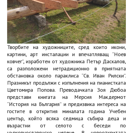
Творбите на художниците, сред които икони,
картини, арт инсталации и впечатляващ “Ноев
ковчег”, изработен от художника Петър Даскалов,
са разположени нетрадиционно в приятната
обстановка около параклиса “Св. Иван Рилски”.
Празникът продължи с изпълнения на пианистката
Цветомира Попова. Преводачката Зоя Дюбоа
представи книгата на Мерсия Макдермот
“История на България” и предизвика интереса на
гостите в открития миналата година Учебен
център, който всяка седмица събира деца и
възрастни от селото с беседи по
църковнославянско четене. В новооткритата