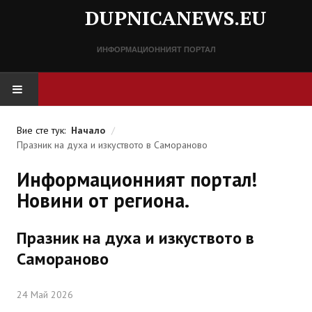
DUPNICANEWS.EU
ИНФОРМАЦИОННИЯТ ПОРТАЛ
НАЧАЛО
Вие сте тук:
Начало
/
Празник на духа и изкуството в Самораново
НОВИНИ
Информационният портал!
СПРАВОЧНИК
Новини от региона.
Разписание
Празник на духа и изкуството в
Важни телефонни номера
Самораново
КОНТАКТИ
24 Май 2026