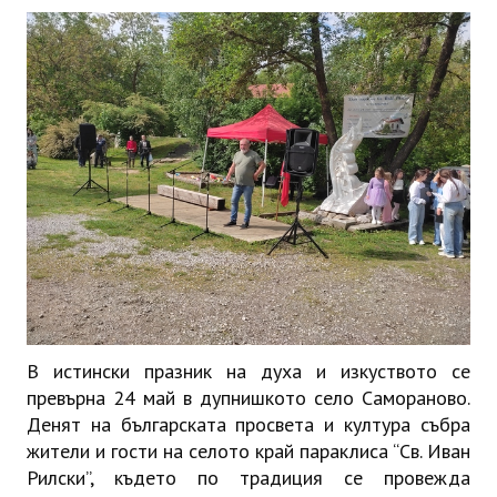
ИНТЕРВЮ
ЗА РЕГИОНА
Бележити дупничани
История
Населени места
ЗАБРАВЕНАТА ДУПНИЦА
СВОБОДНИ РАБОТНИ МЕСТА
В истински празник на духа и изкуството се
превърна 24 май в дупнишкото село Самораново.
Денят на българската просвета и култура събра
жители и гости на селото край параклиса “Св. Иван
Рилски”, където по традиция се провежда