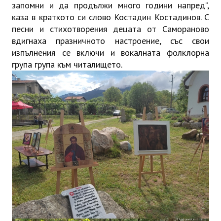
запомни и да продължи много години напред”,
каза в краткото си слово Костадин Костадинов. С
песни и стихотворения децата от Самораново
вдигнаха празничното настроение, със свои
изпълнения се включи и вокалната фолклорна
група група към читалището.