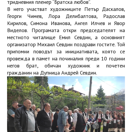
тридневния пленер “Братска любов”.
В него участват художниците Петър Даскалов,
Георги Чимев, Лора Делибалтова, Радослав
Кирилов, Симона Иванова, Ангел Илчев и Явор
Виделов. Програмата откри председателят на
местното читалище Емил Севдин, а основният
организатор Михаил Севдин поздрави гостите. Той
припомни поводът за инициативата, която се
провежда в памет на починалия преди 10 години
негов брат, обичан художник и почетен
гражданин на Дупница Андрей Севдин.