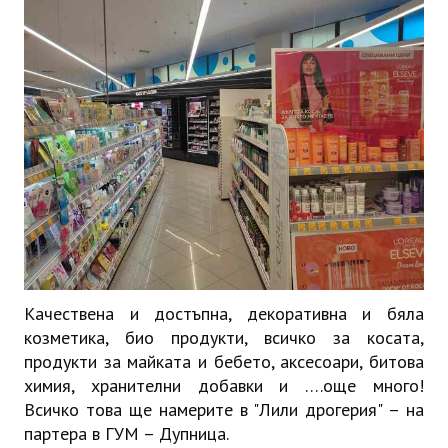
ИНТЕРВЮ
ЗА РЕГИОНА
Бележити дупничани
История
Населени места
ЗАБРАВЕНАТА ДУПНИЦА
СВОБОДНИ РАБОТНИ МЕСТА
Качествена и достъпна, декоративна и бяла
козметика, био продукти, всичко за косата,
продукти за майката и бебето, аксесоари, битова
химия, хранителни добавки и ….още много!
Всичко това ще намерите в "Лили дрогерия" – на
партера в ГУМ – Дупница.