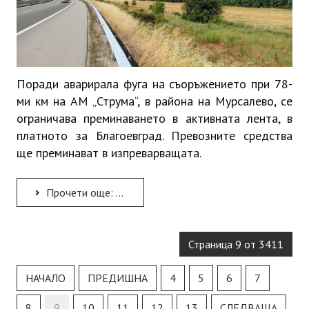
Поради аварирала фуга на съоръжението при 78-
ми км на АМ „Струма“, в района на Мурсалево, се
ограничава преминаването в активната лента, в
платното за Благоевград. Превозните средства
ще преминават в изпреварващата.
Прочети още: Ограничения на движението при село Мурсалево
Страница 9 от 3411
НАЧАЛО
ПРЕДИШНА
4
5
6
7
8
9
10
11
12
13
СЛЕДВАЩА