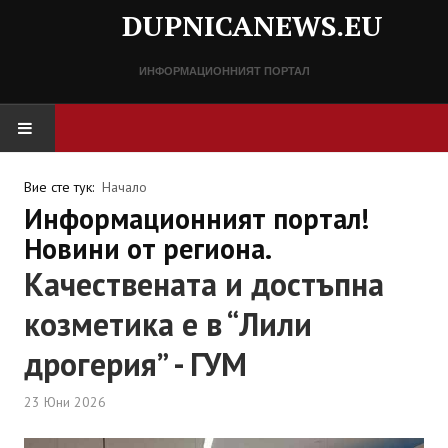
DUPNICANEWS.EU
ИНФОРМАЦИОННИЯТ ПОРТАЛ
НАЧАЛО
Вие сте тук:
Начало
Информационният портал!
НОВИНИ
Новини от региона.
Качествената и достъпна
СПРАВОЧНИК
козметика е в “Лили
Разписание
дрогерия” - ГУМ
Важни телефонни номера
23 Юни 2026
КОНТАКТИ