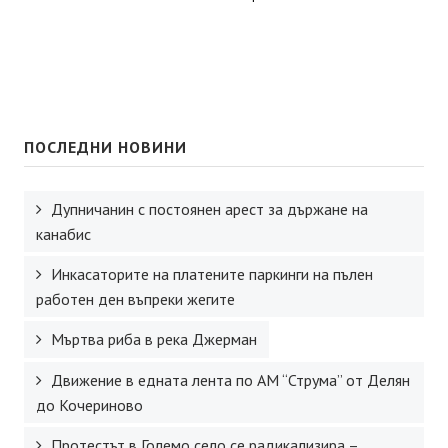
ПОСЛЕДНИ НОВИНИ
Дупничанин с постоянен арест за държане на
канабис
Инкасаторите на платените паркинги на пълен
работен ден въпреки жегите
Мъртва риба в река Джерман
Движение в едната лента по АМ “Струма” от Делян
до Кочериново
Протестът в Големо село се радикализира –