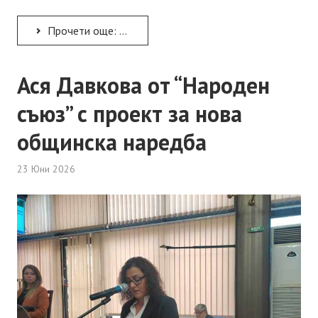
Прочети още: Качествената и достъпна козметика е в “Лили дрогерия” - ГУМ
Ася Давкова от “Народен
съюз” с проект за нова
общинска наредба
23 Юни 2026