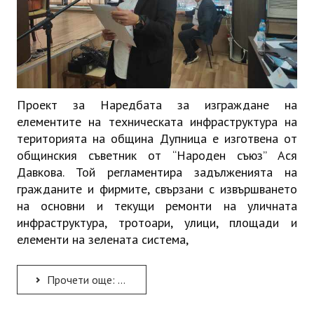
Проект за Наредбата за изграждане на
елементите на техническата инфраструктура на
територията на община Дупница е изготвена от
общинския съветник от “Народен съюз” Ася
Давкова. Той регламентира задълженията на
гражданите и фирмите, свързани с извършването
на основни и текущи ремонти на уличната
инфраструктура, тротоари, улици, площади и
елементи на зелената система,
Прочети още: Ася Давкова от “Народен съюз” с проект за нова общинска наредба